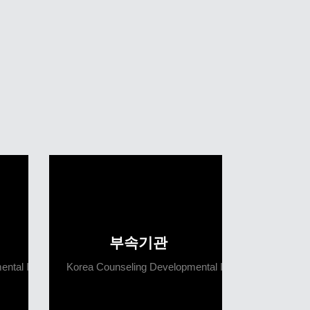
부속기관
ntal Institute
Korea Counseling Developmental Institute