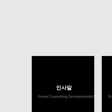
인사말
Korea Counseling Developmental Institute
Ko